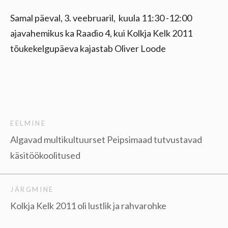
Samal päeval, 3. veebruaril, kuula 11:30 -12:00
ajavahemikus ka Raadio 4, kui Kolkja Kelk 2011
tõukekelgupäeva kajastab Oliver Loode
EELMINE
Algavad multikultuurset Peipsimaad tutvustavad
käsitöökoolitused
JÄRGMINE
Kolkja Kelk 2011 oli lustlik ja rahvarohke