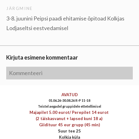
JÄRGMINE
3-8. juunini Peipsi paadi ehitamise õpitoad Kolkjas
Lodjaseltsi eestvedamisel
Kirjuta esimene kommentaar
AVATUD
01.06.26-30.08.26 R-P 11-18
Teistel aegadel gruppidele ettetellimisel
Majapilet 5.00 eurot/
Perepilet 14 eurot
(2 täiskasvanut + lapsed kuni 18 a)
Giidituur 45 eur grupp (45 min)
Suur tee 25
Kolkja küla