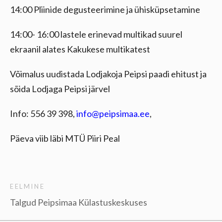
14:00 Pliinide degusteerimine ja ühisküpsetamine
14:00- 16:00 lastele erinevad multikad suurel
ekraanil alates Kakukese multikatest
Võimalus uudistada Lodjakoja Peipsi paadi ehitust ja
sõida Lodjaga Peipsi järvel
Info: 556 39 398,
info@peipsimaa.ee
,
Päeva viib läbi MTÜ Piiri Peal
EELMINE
Talgud Peipsimaa Külastuskeskuses