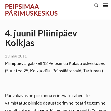
PEIPSIMAA
PÄRIMUSKESKUS
4. juunil Pliinipäev
Kolkjas
23. mai 2011
Pliinipäev algab kell 12 Peipsimaa Külastruskeskuses
(Suur tee 25, Kolkja küla, Peipsiääre vald, Tartumaa).
Päevakavas on piirkonna erinevate rahvuste
valmistatud pliinide degusteerimine, teatri tegemine
ja multikate vaatamine. Pliinipäev on projekti "Saame