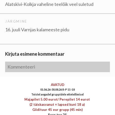
Alatskivi-Kolkja vaheline teelõik veel suletud
JÄRGMINE
16. juuli Varnjas kalameeste pidu
Kirjuta esimene kommentaar
AVATUD
01.06.26-30.08.26 R-P 11-18
Teistel aegadel gruppidele ettetellimisel
Majapilet 5.00 eurot/
Perepilet 14 eurot
(2 täiskasvanut + lapsed kuni 18 a)
Giidituur 45 eur grupp (45 min)
Suur tee 25