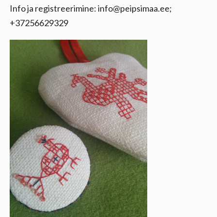
Info ja registreerimine: info@peipsimaa.ee;
+37256629329