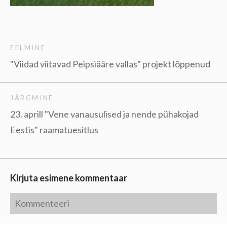
EELMINE
"Viidad viitavad Peipsiääre vallas" projekt lõppenud
JÄRGMINE
23. aprill "Vene vanausulised ja nende pühakojad
Eestis" raamatuesitlus
Kirjuta esimene kommentaar