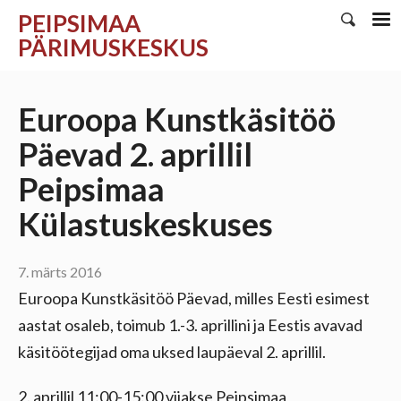
PEIPSIMAA
PÄRIMUSKESKUS
Euroopa Kunstkäsitöö
Päevad 2. aprillil
Peipsimaa
Külastuskeskuses
7. märts 2016
Euroopa Kunstkäsitöö Päevad, milles Eesti esimest
aastat osaleb, toimub 1.-3. aprillini ja Eestis avavad
käsitöötegijad oma uksed laupäeval 2. aprillil.
2. aprillil 11:00-15:00 viiakse Peipsimaa