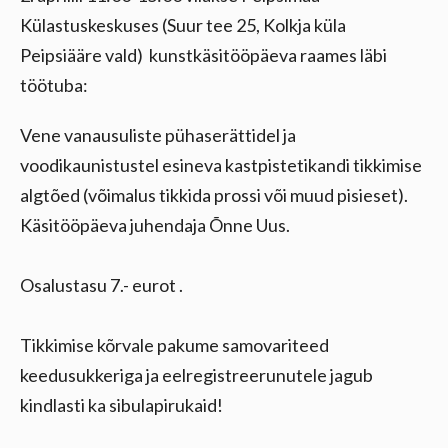
Külastuskeskuses (Suur tee 25, Kolkja küla
Peipsiääre vald) kunstkäsitööpäeva raames läbi
töötuba:
Vene vanausuliste pühaserättidel ja
voodikaunistustel esineva kastpistetikandi tikkimise
algtõed (võimalus tikkida prossi või muud pisieset).
Käsitööpäeva juhendaja Õnne Uus.
Osalustasu 7.- eurot .
Tikkimise kõrvale pakume samovariteed
keedusukkeriga ja eelregistreerunutele jagub
kindlasti ka sibulapirukaid!