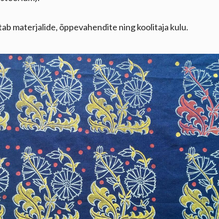
tab materjalide, õppevahendite ning koolitaja kulu.