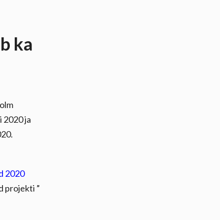
ub ka
kolm
 2020 ja
020.
ed 2020
 projekti ”