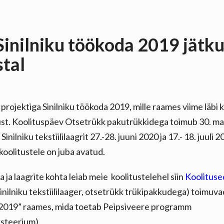
Sinilniku töökoda 2019 jätk
tal
 projektiga Sinilniku töökoda 2019, mille raames viime läbi 
ust. Koolituspäev Otsetrükk pakutrükkidega toimub 30. mai
nilniku tekstiililaagrit 27.-28. juuni 2020 ja 17.- 18. juuli 2
oolitustele on juba avatud.
 ja laagrite kohta leiab meie koolitustelehel siin
Koolitus
inilniku tekstiililaager, otsetrükk trükipakkudega) toimuvad
a 2019” raames, mida toetab Peipsiveere programm
steerium).