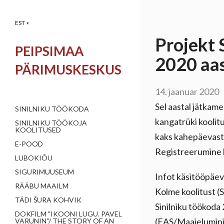
EST
▼
Projekt 
PEIPSIMAA
2020 aas
PÄRIMUSKESKUS
14. jaanuar 2020
Sel aastal jätkame
SINILNIKU TÖÖKODA
kangatrüki koolit
SINILNIKU TÖÖKOJA
KOOLITUSED
kaks kahepäevast Si
E-POOD
Registreerumine k
LUBOKIÕU
SIGURIMUUSEUM
Infot käsitööpäeva
RÄÄBU MAAILM
Kolme koolitust (S
TÄDI ŠURA KOHVIK
Sinilniku töökod
DOKFILM "IKOONI LUGU. PAVEL
(EAS/Maaielumini
VARUNIN"/ THE STORY OF AN