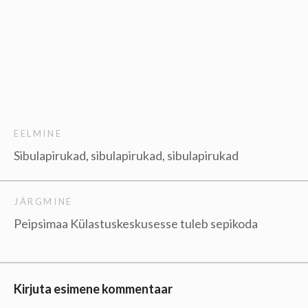
EELMINE
Sibulapirukad, sibulapirukad, sibulapirukad
JÄRGMINE
Peipsimaa Külastuskeskusesse tuleb sepikoda
Kirjuta esimene kommentaar