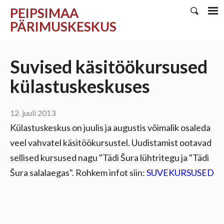
PEIPSIMAA
PÄRIMUSKESKUS
Suvised käsitöökursused
külastuskeskuses
12. juuli 2013
Külastuskeskus on juulis ja augustis võimalik osaleda
veel vahvatel käsitöökursustel. Uudistamist ootavad
sellised kursused nagu "Tädi Šura lühtritegu ja "Tädi
Šura salalaegas". Rohkem infot siin:
SUVEKURSUSED