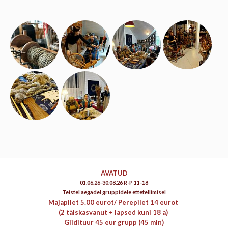
AVATUD
01.06.26-30.08.26 R-P 11-18
Teistel aegadel gruppidele ettetellimisel
Majapilet 5.00 eurot/
Perepilet 14 eurot
(2 täiskasvanut + lapsed kuni 18 a)
Giidituur 45 eur grupp (45 min)