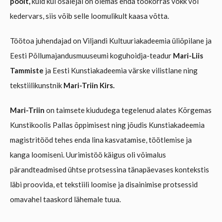
poolt,
kuid kui osalejal on olemas enda töökorras vokk või
kedervars, siis võib selle loomulikult kaasa võtta.
Töötoa juhendajad on Viljandi Kultuuriakadeemia üliõpilane ja
Eesti Põllumajandusmuuseumi koguhoidja-teadur
Mari-Liis
Tammiste
ja Eesti Kunstiakadeemia värske vilistlane ning
tekstiilikunstnik
Mari-Triin Kirs.
Mari-Triin
on taimsete kiududega tegelenud alates Kõrgemas
Kunstikoolis Pallas õppimisest ning jõudis Kunstiakadeemia
magistritööd tehes enda lina kasvatamise, töötlemise ja
kanga loomiseni. Uurimistöö käigus oli võimalus
pärandteadmised ühtse protsessina tänapäevases kontekstis
läbi proovida, et tekstiili loomise ja disainimise protsessid
omavahel taaskord lähemale tuua.