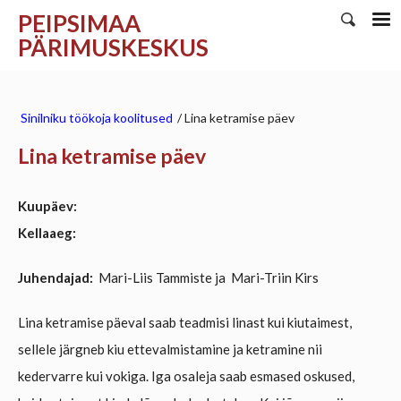
PEIPSIMAA
PÄRIMUSKESKUS
Sinilniku töökoja koolitused
/
Lina ketramise päev
Lina ketramise päev
Kuupäev:
Kellaaeg:
Juhendajad:
Mari-Liis Tammiste ja Mari-Triin Kirs
Lina ketramise päeval saab teadmisi linast kui kiutaimest,
sellele järgneb kiu ettevalmistamine ja ketramine nii
kedervarre kui vokiga. Iga osaleja saab esmased oskused,