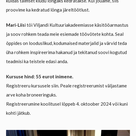
kuidas taimset kiudu lõngaks kedratakse. Kui jõuame, siis
proovime ka kedratud lõnga järeltöötlust.
Mari-Liis
i tõi Viljandi Kultuuriakadeemiasse käsitööarmastus
ja soov rohkem teada meie esiemade töövõtete kohta. Seal
õppides on looduslikud, kodumaised materjalid ja värvid teda
üha rohkem inspireerima hakanud ja tekitanud soovi kogutud
teadmisi ka teistele edasi anda.
Kursuse hind:
55 eurot inimene.
Registreeru kursusele siin. Peale registreerumist väljastame
arve koha broneeringuks.
Registreerumine koolitusel lõppeb 4. oktoober 2024 või kuni
kohti jätkub.