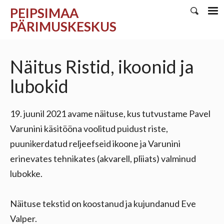
PEIPSIMAA
PÄRIMUSKESKUS
Näitus Ristid, ikoonid ja
lubokid
19. juunil 2021 avame näituse, kus tutvustame Pavel
Varunini käsitööna voolitud puidust riste,
puunikerdatud reljeefseid ikoone ja Varunini
erinevates tehnikates (akvarell, pliiats) valminud
lubokke.
Näituse tekstid on koostanud ja kujundanud Eve
Valper.