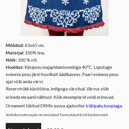
Mõõdud:
63x65 cm.
Materjal:
100% lina.
Nöör:
100 % vill.
Hooldus:
Käsipesu majapidamisseebiga 40°C. Loputage
esimese pesu järel hoolikalt äädikavees. Paari esimese pesu
ajal võib anda värvi.
Reservtrükk käsitööna, indigoga värvitud. Värvus võib
erineda ekraanil nähtust. Kõik eksemplarid veidi erinevad.
Ornament tükitud ERMis asuva ajaloolise
trükipaku koopiaga
.
Sinilniku tootesarjale on omistatud Tunnustatud Eesti käsitöö märk.