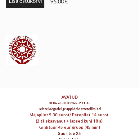
Lisa ostukorvi
95,00 €
AVATUD
01.06.26-30.08.26 R-P 11-18
Teistel aegadel gruppidele ettetellimisel
Majapilet 5.00 eurot/
Perepilet 14 eurot
(2 täiskasvanut + lapsed kuni 18 a)
Giidituur 45 eur grupp (45 min)
Suur tee 25