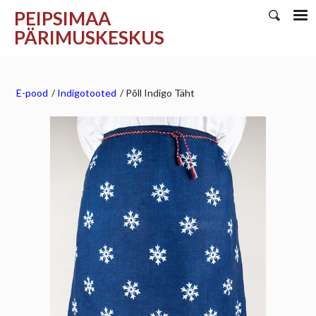
PEIPSIMAA
PÄRIMUSKESKUS
E-pood
/
Indigotooted
/
Põll Indigo Täht