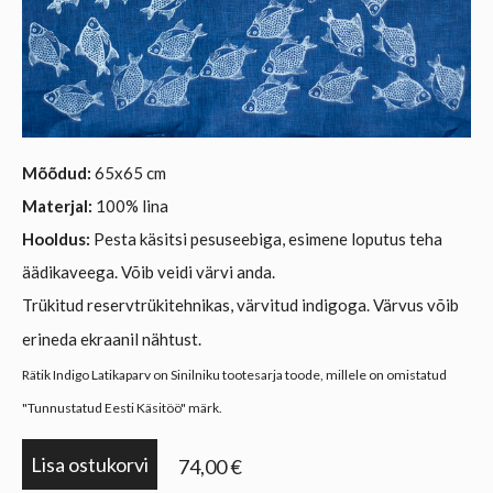
Mõõdud:
65x65 cm
Materjal:
100% lina
Hooldus:
Pesta käsitsi pesuseebiga, esimene loputus teha
äädikaveega. Võib veidi värvi anda.
Trükitud reservtrükitehnikas, värvitud indigoga. Värvus võib
erineda ekraanil nähtust.
Rätik Indigo Latikaparv on Sinilniku tootesarja toode, millele on omistatud
"Tunnustatud Eesti Käsitöö" märk.
Lisa ostukorvi
74,00 €