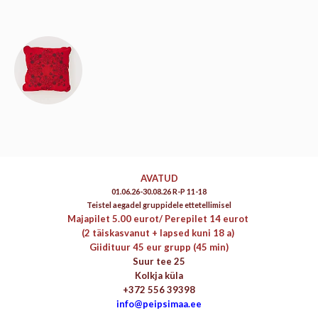
AVATUD
01.06.26-30.08.26 R-P 11-18
Teistel aegadel gruppidele ettetellimisel
Majapilet 5.00 eurot/
Perepilet 14 eurot
(2 täiskasvanut + lapsed kuni 18 a)
Giidituur 45 eur grupp (45 min)
Suur tee 25
Kolkja küla
+372 556 39398
info@peipsimaa.ee