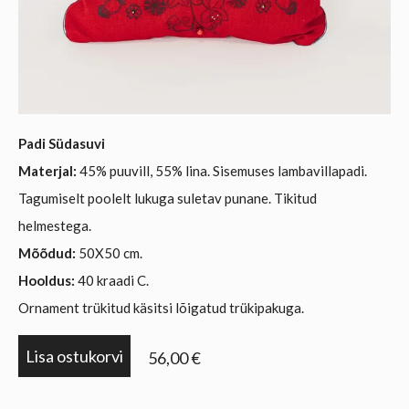
Padi Südasuvi
Materjal:
45% puuvill, 55% lina. Sisemuses lambavillapadi.
Tagumiselt poolelt lukuga suletav punane. Tikitud
helmestega.
Mõõdud:
50X50 cm.
Hooldus:
40 kraadi C.
Ornament trükitud käsitsi lõigatud trükipakuga.
Lisa ostukorvi
56,00 €