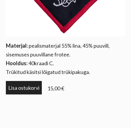
Materjal:
pealismaterjal 55% lina, 45% puuvill,
sisemuses puuvillane frotee.
Hooldus:
40kraadi C.
Trükitud käsitsi lõigatud trükipakuga.
Lisa ostukorvi
15,00 €